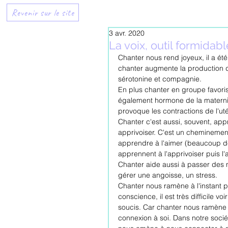
Revenir sur le site
3 avr. 2020
La voix, outil formidab
Chanter nous rend joyeux, il a été
chanter augmente la production 
sérotonine et compagnie.
En plus chanter en groupe favoris
également hormone de la maternit
provoque les contractions de l'uté
Chanter c'est aussi, souvent, app
apprivoiser. C'est un cheminement
apprendre à l'aimer (beaucoup de 
apprennent à l'apprivoiser puis l'
Chanter aide aussi à passer des m
gérer une angoisse, un stress.
Chanter nous ramène à l'instant p
conscience, il est très difficile v
soucis. Car chanter nous ramène 
connexion à soi. Dans notre sociét