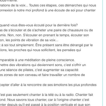
 nous-même.
brations de la voix... Toutes ces étapes, ces démarches qui nous 
 connexion à notre moi profond à une écoute de soi pour chanter 
quand vous êtes-vous écouté pour la dernière fois? 
as de s'écouter et de s'acheter une paire de chaussure ou de 
is. Non, non. S'écouter en prenant le temps, écouter son 
n, les points de vibration de sa voix... 
t à soi tout simplement. Être présent sans être dérangé par le 
tions, les proches qui nous sollicitent, les pensées qui 
omparable à une méditation de pleine conscience.
ettre des vibrations qui deviennent sons, c'est s'offrir un 
 une séance de pilates, c'est augmenter sa capacité 
entes zones de son cerveau et faire travailler un nombre de 
cepter d'aller à la rencontre de ses émotions les plus profondes 
'est pas seulement chanter à la télé ou à la radio. Chanter fait 
ond. Nous savons tous chanter, car à l'origine chanter c'est 
er depuis qu'il est passé à la position verticale et que son 