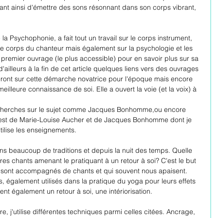
tant ainsi d'émettre des sons résonnant dans son corps vibrant, 
la Psychophonie, a fait tout un travail sur le corps instrument, 
 le corps du chanteur mais également sur la psychologie et les 
n premier ouvrage (le plus accessible) pour en savoir plus sur sa 
d'ailleurs à la fin de cet article quelques liens vers des ouvrages 
ront sur cette démarche novatrice pour l'époque mais encore 
eilleure connaissance de soi. Elle a ouvert la voie (et la voix) à 
 recherches sur le sujet comme Jacques Bonhomme,ou encore 
'est de Marie-Louise Aucher et de Jacques Bonhomme dont je 
tilise les enseignements.
dans beaucoup de traditions et depuis la nuit des temps. Quelle 
es chants amenant le pratiquant à un retour à soi? C'est le but 
ui sont accompagnés de chants et qui souvent nous apaisent. 
, également utilisés dans la pratique du yoga pour leurs effets 
sent également un retour à soi, une intériorisation. 
, j'utilise différentes techniques parmi celles citées. Ancrage, 