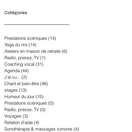
Catégories
Prestations scéniques
(14)
14 posts
Yoga du rire
(14)
14 posts
Ateliers en maison de retraite
(6)
6 posts
Radio, presse, TV
(1)
1 post
Coaching vocal
(31)
31 posts
Agenda
(44)
44 posts
J'ai vu...
(2)
2 posts
Chant et bien-être
(48)
48 posts
stages
(13)
13 posts
Humeur du jour
(15)
15 posts
Prestations scéniques
(0)
0 post
Radio, presse, TV
(0)
0 post
Voyages
(3)
3 posts
Relation d'aide
(4)
4 posts
Sonothérapie & massages sonores
(4)
4 posts