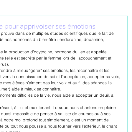
le pour apprivoiser ses émotions
 prouvé dans de multiples études scientifiques que le fait de 
de nos hormones du bien-être : endorphine, dopamine, 
e la production d'ocytocine, hormone du lien et appelée 
é (elle est secrété par la femme lors de l'accouchement et 
rus).
rendre à mieux "gérer" ses émotions, les reconnaître et les 
 vers la connaissance de soi et l'acceptation, accepter sa voix, 
mes élèves n'aiment pas leur voix et au fil des séances ils 
aimer) aide à mieux se connaître.
oments difficiles de la vie, nous aide à accepter un deuil, à 
résent, à l'ici et maintenant. Lorsque nous chantons en pleine 
oir quasi impossible de penser à sa liste de courses ou à ses 
à notre moi profond tout simplement, c'est un moment de 
é où tout nous pousse à nous tourner vers l'extérieur, le chant 