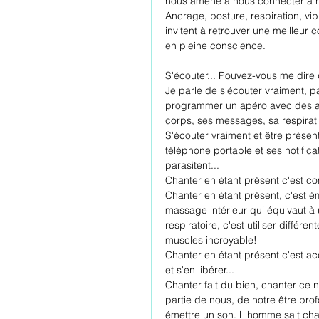
nous amène à nous connecter à
Ancrage, posture, respiration, vi
invitent à retrouver une meilleur
en pleine conscience. 
S'écouter... Pouvez-vous me dire 
Je parle de s'écouter vraiment, p
programmer un apéro avec des am
corps, ses messages, sa respiratio
S'écouter vraiment et être présen
téléphone portable et ses notifica
parasitent... 
Chanter en étant présent c'est c
Chanter en étant présent, c'est ém
massage intérieur qui équivaut à
respiratoire, c'est utiliser différ
muscles incroyable!
Chanter en étant présent c'est ac
et s'en libérer... 
Chanter fait du bien, chanter ce n
partie de nous, de notre être prof
émettre un son. L'homme sait chant