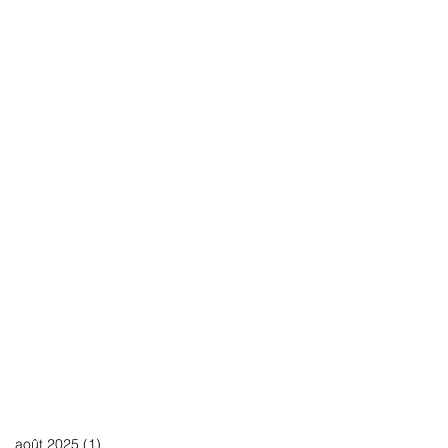
août 2025
(1)
1 post