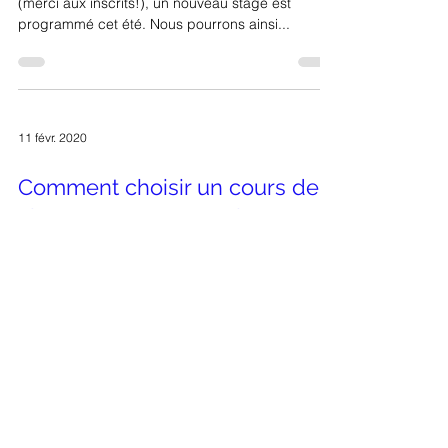
Bonjour à tous! Le stage de mars étant complet
(merci aux inscrits!), un nouveau stage est
programmé cet été. Nous pourrons ainsi...
11 févr. 2020
Comment choisir un cours de
chant et comment cela se
passe-t-il?
Souvent on me demande comment se passe un
cours de chant et comment le choisir. J’ai donc
décidé d’écrire ce billet afin de répondre aux...