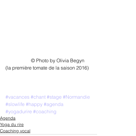
                     © Photo by Olivia Begyn 
(la première tomate de la saison 2016)
#vacances
#chant
#stage
#Normandie
#slowlife
#happy
#agenda
#yogadurire
#coaching
Agenda
Yoga du rire
Coaching vocal