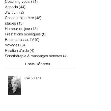
Coaching vocal
(31)
31 posts
Agenda
(44)
44 posts
J'ai vu...
(2)
2 posts
Chant et bien-être
(48)
48 posts
stages
(13)
13 posts
Humeur du jour
(15)
15 posts
Prestations scéniques
(0)
0 post
Radio, presse, TV
(0)
0 post
Voyages
(3)
3 posts
Relation d'aide
(4)
4 posts
Sonothérapie & massages sonores
(4)
4 posts
Posts Récents
J'ai 50 ans