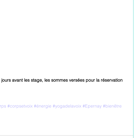
 jours avant les stage, les sommes versées pour la réservation  
rps
#corpsetvoix
#énergie
#yogadelavoix
#Epernay
#bienêtre