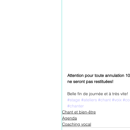
Attention pour toute annulation 10
ne seront pas restituées!
Belle fin de journée et à très vite!
#stage
#ateliers
#chant
#voix
#co
#chanter
Chant et bien-être
Agenda
Coaching vocal