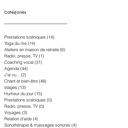
Catégories
Prestations scéniques
(14)
14 posts
Yoga du rire
(14)
14 posts
Ateliers en maison de retraite
(6)
6 posts
Radio, presse, TV
(1)
1 post
Coaching vocal
(31)
31 posts
Agenda
(44)
44 posts
J'ai vu...
(2)
2 posts
Chant et bien-être
(48)
48 posts
stages
(13)
13 posts
Humeur du jour
(15)
15 posts
Prestations scéniques
(0)
0 post
Radio, presse, TV
(0)
0 post
Voyages
(3)
3 posts
Relation d'aide
(4)
4 posts
Sonothérapie & massages sonores
(4)
4 posts