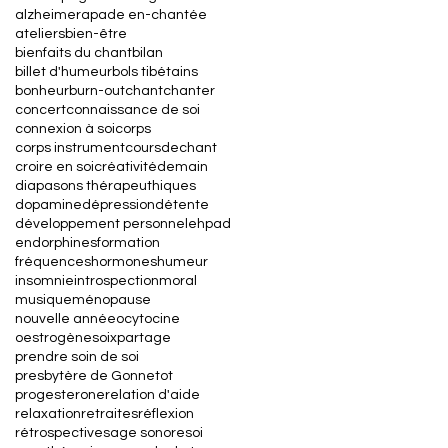
alzheimer
apade en-chantée
ateliers
bien-être
bienfaits du chant
bilan
billet d'humeur
bols tibétains
bonheur
burn-out
chant
chanter
concert
connaissance de soi
connexion à soi
corps
corps instrument
coursdechant
croire en soi
créativité
demain
diapasons thérapeuthiques
dopamine
dépression
détente
développement personnel
ehpad
endorphines
formation
fréquences
hormones
humeur
insomnie
introspection
moral
musique
ménopause
nouvelle année
ocytocine
oestrogènes
oix
partage
prendre soin de soi
presbytère de Gonnetot
progesterone
relation d'aide
relaxation
retraites
réflexion
rétrospective
sage sonore
soi