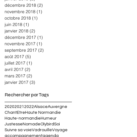
décembre 2018
(2)
2 posts
novembre 2018
(1)
1 post
octobre 2018
(1)
1 post
juin 2018
(1)
1 post
janvier 2018
(2)
2 posts
décembre 2017
(1)
1 post
novembre 2017
(1)
1 post
septembre 2017
(2)
2 posts
août 2017
(5)
5 posts
juillet 2017
(1)
1 post
avril 2017
(2)
2 posts
mars 2017
(2)
2 posts
janvier 2017
(3)
3 posts
Rechercher par Tags
2020
2021
2022
Alsace
Auvergne
Chant
Etre
Haute Normandie
Haute-normandie
Humeur
Justesse
Nomade
Olybird
Soi
Suivre sa voie
Vadrouille
Voyage
accompagnement
agenda