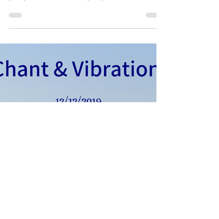
Les ateliers et stages à venir
en janvier 2020
Bonjour, Noël est derrière nous et le saut dans le
vide vers 2020 se profile à l'horizon, de plus en
plus proche... Je ne sais pas pour...