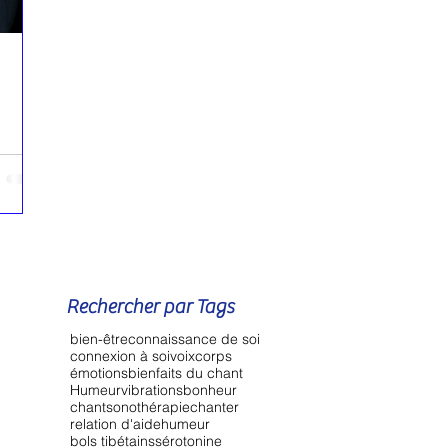
n ai
Rechercher par Tags
bien-être
connaissance de soi
connexion à soi
voix
corps
émotions
bienfaits du chant
Humeur
vibrations
bonheur
chant
sonothérapie
chanter
relation d'aide
humeur
bols tibétains
sérotonine