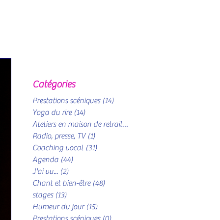
Catégories
Prestations scéniques
(14)
14 posts
Yoga du rire
(14)
14 posts
Ateliers en maison de retraite
(6)
6 posts
Radio, presse, TV
(1)
1 post
Coaching vocal
(31)
31 posts
Agenda
(44)
44 posts
J'ai vu...
(2)
2 posts
Chant et bien-être
(48)
48 posts
stages
(13)
13 posts
Humeur du jour
(15)
15 posts
Prestations scéniques
(0)
0 post