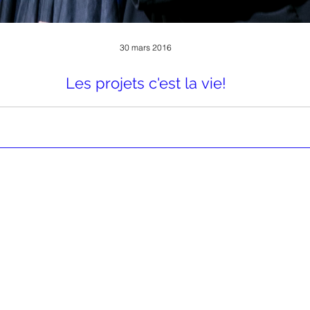
30 mars 2016
Les projets c'est la vie!
veaux projets c'est ce qui nous fait avancer. J'en suis persuadée! J'e
quelques-uns sur le feu et cela m'enthousiasme au plus...