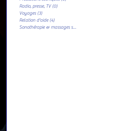
Radio, presse, TV
(0)
0 post
Voyages
(3)
3 posts
Relation d'aide
(4)
4 posts
Sonothérapie & massages sonores
(4)
4 posts