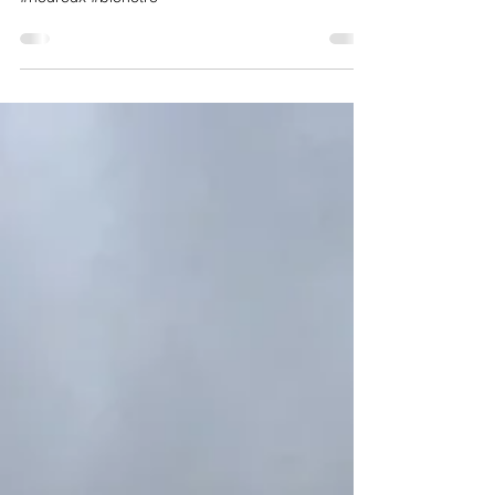
La petite pensée du jour #3
#chant #voix #coursdechant #Epernay
#coachingvocal #soi #détente #joie #bonheur
#heureux #bienêtre