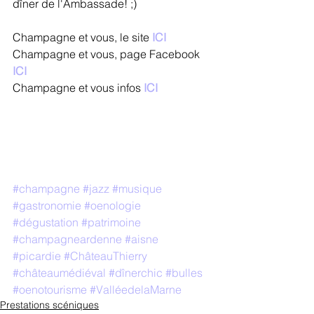
dîner de l'Ambassade! ;)
Champagne et vous, le site 
ICI
Champagne et vous, page Facebook 
ICI
Champagne et vous infos 
ICI
#champagne
#jazz
#musique
#gastronomie
#oenologie
#dégustation
#patrimoine
#champagneardenne
#aisne
#picardie
#ChâteauThierry
#châteaumédiéval
#dînerchic
#bulles
#oenotourisme
#ValléedelaMarne
Prestations scéniques