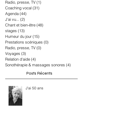
Radio, presse, TV
(1)
1 post
Coaching vocal
(31)
31 posts
Agenda
(44)
44 posts
J'ai vu...
(2)
2 posts
Chant et bien-être
(48)
48 posts
stages
(13)
13 posts
Humeur du jour
(15)
15 posts
Prestations scéniques
(0)
0 post
Radio, presse, TV
(0)
0 post
Voyages
(3)
3 posts
Relation d'aide
(4)
4 posts
Sonothérapie & massages sonores
(4)
4 posts
Posts Récents
J'ai 50 ans