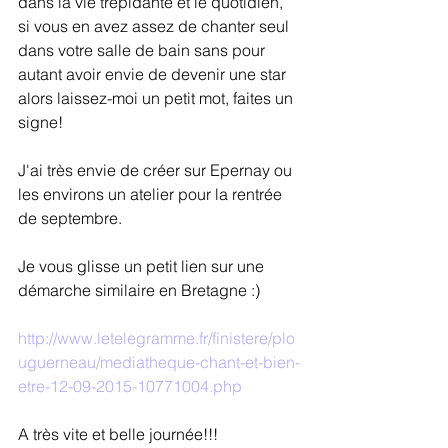
dans la vie trépidante et le quotidien, 
si vous en avez assez de chanter seul 
dans votre salle de bain sans pour 
autant avoir envie de devenir une star 
alors laissez-moi un petit mot, faites un 
signe!
J'ai très envie de créer sur Epernay ou 
les environs un atelier pour la rentrée 
de septembre. 
Je vous glisse un petit lien sur une 
démarche similaire en Bretagne :)
http://www.letelegramme.fr/finistere/plo
uguerneau/mediatheque-chant-et-bien-
etre-12-09-2015-10771004.php
A très vite et belle journée!!!