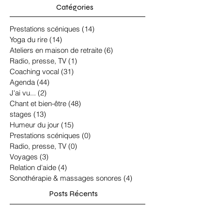
Catégories
Prestations scéniques
(14)
14 posts
Yoga du rire
(14)
14 posts
Ateliers en maison de retraite
(6)
6 posts
Radio, presse, TV
(1)
1 post
Coaching vocal
(31)
31 posts
Agenda
(44)
44 posts
J'ai vu...
(2)
2 posts
Chant et bien-être
(48)
48 posts
stages
(13)
13 posts
Humeur du jour
(15)
15 posts
Prestations scéniques
(0)
0 post
Radio, presse, TV
(0)
0 post
Voyages
(3)
3 posts
Relation d'aide
(4)
4 posts
Sonothérapie & massages sonores
(4)
4 posts
Posts Récents